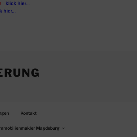
n
-
klick hier...
k hier...
ERUNG
ngen
Kontakt
Immobilienmakler Magdeburg