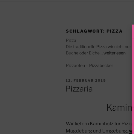
SCHLAGWORT:
PIZZA
Pizza
Die traditionelle Pizza wir nicht 
Buche oder Eiche…
weiterlesen
Pizzaofen – Pizzabecker
VERÖFFENTLICHT
12. FEBRUAR 2019
AM
Pizzaria
Kaminh
Wir liefern Kaminholz für Pizza
Magdeburg und Umgebung.
we