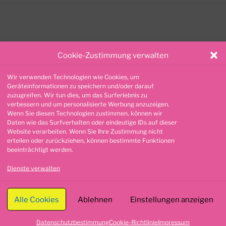
Cookie-Zustimmung verwalten
Wir verwenden Technologien wie Cookies, um
nur in Magdeburg und Umgebung im Pizzaofen gebacken. Hier für nehmen 
Geräteinformationen zu speichern und/oder darauf
zuzugreifen. Wir tun dies, um das Surferlebnis zu
verbessern und um personalisierte Werbung anzuzeigen.
Wenn Sie diesen Technologien zustimmen, können wir
Daten wie das Surfverhalten oder eindeutige IDs auf dieser
Website verarbeiten. Wenn Sie Ihre Zustimmung nicht
Suche
erteilen oder zurückziehen, können bestimmte Funktionen
beeinträchtigt werden.
nach:
Dienste verwalten
olz Pizzaria
Alle Cookies
Ablehnen
Einstellungen anzeigen
rias in ganz Sachsen-Anhalt, von
iterlesen
Datenschutzbestimmung
Cookie-Richtlinie
Impressum