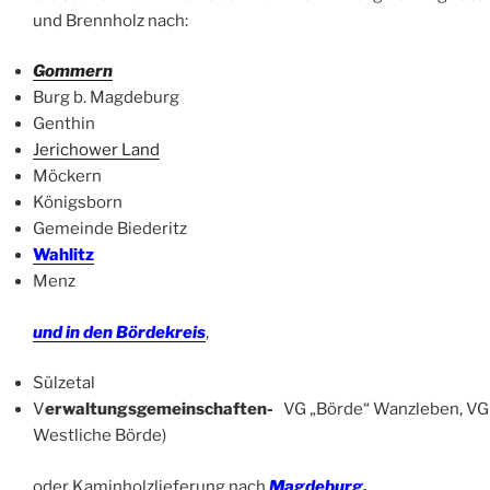
und Brennholz nach:
Gommern
Burg b. Magdeburg
Genthin
Jerichower Land
Möckern
Königsborn
Gemeinde Biederitz
Wahlitz
Menz
und in den B
ördekreis
,
Sülzetal
V
erwaltungsgemeinschaften-
VG „Börde“ Wanzleben, VG O
Westliche Börde)
oder Kaminholzlieferung nach
Magdeburg.