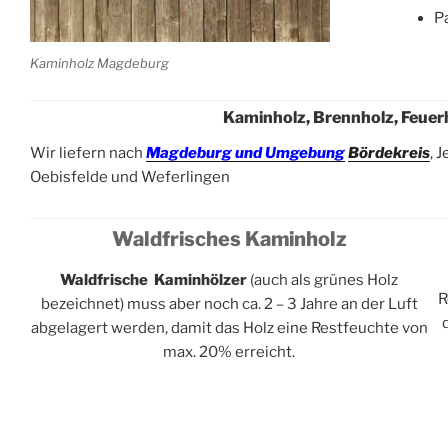
P
Kaminholz Magdeburg
Kaminholz, Brennholz, Feue
Wir liefern nach
Magdeburg
und
Umgebung
B
ördekreis
, 
Oebisfelde und Weferlingen
Waldfrisches Kaminholz
Waldfrische Kaminhölzer
(auch als grünes Holz
R
bezeichne
t) muss aber noch ca. 2 – 3 Jahre an der Luft
abgelagert werden, damit das Holz eine Restfeuchte von
max. 20% erreicht.