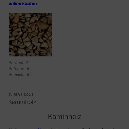
online kaufen
Anzündholz
Anfeuerholz
Anmachholz
VERÖFFENTLICHT
7. MAI 2018
AM
Kaminholz
Kaminholz