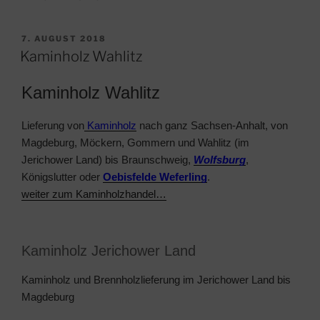
VERÖFFENTLICHT
7. AUGUST 2018
AM
Kaminholz Wahlitz
Kaminholz Wahlitz
Lieferung von
Kaminholz
nach ganz Sachsen-Anhalt, von
Magdeburg, Möckern, Gommern und Wahlitz (im
Jerichower Land) bis Braunschweig,
Wolfsburg
,
Königslutter oder
Oebisfelde Weferling
.
weiter zum Kaminholzhandel…
Kaminholz Jerichower Land
Kaminholz und B
rennholzlieferung
im Jerichower Land bis
Magdeburg