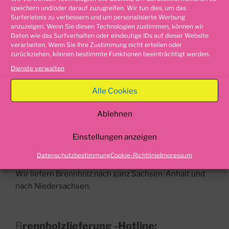
speichern und/oder darauf zuzugreifen. Wir tun dies, um das
Surferlebnis zu verbessern und um personalisierte Werbung
anzuzeigen. Wenn Sie diesen Technologien zustimmen, können wir
Daten wie das Surfverhalten oder eindeutige IDs auf dieser Website
verarbeiten. Wenn Sie Ihre Zustimmung nicht erteilen oder
Kaminholz Magdeburg
zurückziehen, können bestimmte Funktionen beeinträchtigt werden.
Dienste verwalten
Alle Cookies
VERÖFFENTLICHT
10. MAI 2018
Ablehnen
AM
Brennholz
Einstellungen anzeigen
Brennholz
Datenschutzbestimmung
Cookie-Richtlinie
Impressum
Wir liefern Brennholz nach ganz Sachsen-Anhalt und
nach Niedersachsen.
B
rennholzlieferung -Hotline: