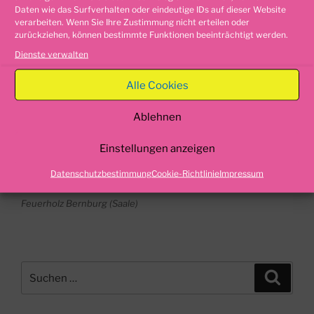
Daten wie das Surfverhalten oder eindeutige IDs auf dieser Website
verarbeiten. Wenn Sie Ihre Zustimmung nicht erteilen oder
VERÖFFENTLICHT
25. MAI 2018
zurückziehen, können bestimmte Funktionen beeinträchtigt werden.
AM
Feuerholz Bernburg (Saale)
Dienste verwalten
Feuerholz Kaminholz Bernburg
Alle Cookies
(Saale)
Ablehnen
Feuerholz, Brennholz, Kaminholz in
Bernburg (Saale)
Einstellungen anzeigen
und Umgebung
Datenschutzbestimmung
Cookie-Richtlinie
Impressum
Feuerholz Bernburg (Saale)
Suche
Suche
nach: