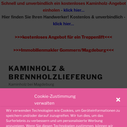
Schnell und unverbindlich ein kostenloses Kaminholz-Angebot
einholen
-
klick hier...
Hier finden Sie Ihren Handwerker!
Kostenlos & unverbindlich -
klick hier...
>>>kostenloses Angebot für ein Treppenlift<<<
>>>Immobilienmakler Gommern/Magdeburg<<<
Zum
KAMINHOLZ &
Inhalt
BRENNHOLZLIEFERUNG
springen
Kaminholz bei Magdeburg
Cookie-Zustimmung
Menü
verwalten
Wir verwenden Technologien wie Cookies, um Geräteinformationen zu
speichern und/oder darauf zuzugreifen. Wir tun dies, um das
SCHLAGWORT:
FEUERHOLZ BERNBURG
Surferlebnis zu verbessern und um personalisierte Werbung
anzuzeigen. Wenn Sie diesen Technologien zustimmen, können wir