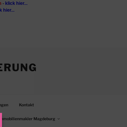
n
-
klick hier...
k hier...
ERUNG
ngen
Kontakt
Immobilienmakler Magdeburg