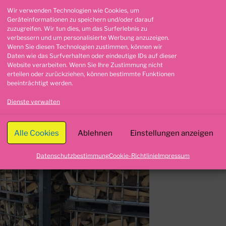
Wir verwenden Technologien wie Cookies, um
Geräteinformationen zu speichern und/oder darauf
zuzugreifen. Wir tun dies, um das Surferlebnis zu
verbessern und um personalisierte Werbung anzuzeigen.
Wenn Sie diesen Technologien zustimmen, können wir
MINHOLZLIEFERUNG WAHLITZ
Daten wie das Surfverhalten oder eindeutige IDs auf dieser
Website verarbeiten. Wenn Sie Ihre Zustimmung nicht
erteilen oder zurückziehen, können bestimmte Funktionen
beeinträchtigt werden.
g Magdeburg
Suche
nach:
Dienste verwalten
Alle Cookies
Ablehnen
Einstellungen anzeigen
Datenschutzbestimmung
Cookie-Richtlinie
Impressum