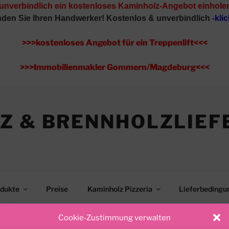
 unverbindlich ein kostenloses Kaminholz-Angebot einhole
inden Sie Ihren Handwerker!
Kostenlos & unverbindlich -
klic
>>>kostenloses Angebot für ein Treppenlift<<<
>>>Immobilienmakler Gommern/Magdeburg<<<
Z & BRENNHOLZLIEF
dukte
Preise
Kaminholz Pizzeria
Lieferbedingu
Standort
Impressum
Versicherung Gommern
Cookie-Zustimmung verwalten