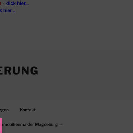
n
-
klick hier...
k hier...
ERUNG
ngen
Kontakt
Immobilienmakler Magdeburg