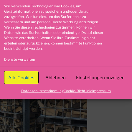
Wir verwenden Technologien wie Cookies, um
Geräteinformationen zu speichern und/oder darauf
zuzugreifen. Wir tun dies, um das Surferlebnis zu
verbessern und um personalisierte Werbung anzuzeigen.
Wenn Sie diesen Technologien zustimmen, können wir
MINHOLZLIEFERUNG MAGDEBURG
Daten wie das Surfverhalten oder eindeutige IDs auf dieser
Website verarbeiten. Wenn Sie Ihre Zustimmung nicht
erteilen oder zurückziehen, können bestimmte Funktionen
beeinträchtigt werden.
g Magdeburg
Suche
nach:
Dienste verwalten
Alle Cookies
Ablehnen
Einstellungen anzeigen
Datenschutzbestimmung
Cookie-Richtlinie
Impressum