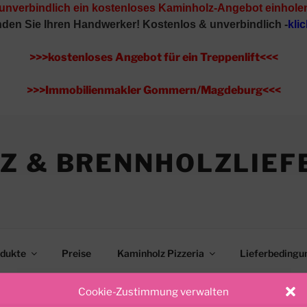
 unverbindlich ein kostenloses Kaminholz-Angebot einhole
inden Sie Ihren Handwerker!
Kostenlos & unverbindlich -
klic
>>>kostenloses Angebot für ein Treppenlift<<<
>>>Immobilienmakler Gommern/Magdeburg<<<
Z & BRENNHOLZLIEF
dukte
Preise
Kaminholz Pizzeria
Lieferbedingu
Standort
Impressum
Versicherung Gommern
Cookie-Zustimmung verwalten