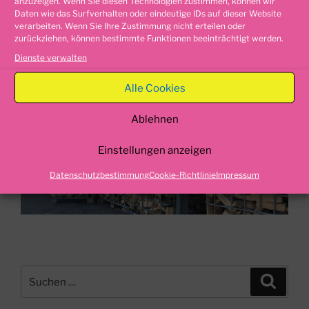
anzuzeigen. Wenn Sie diesen Technologien zustimmen, können wir
Daten wie das Surfverhalten oder eindeutige IDs auf dieser Website
verarbeiten. Wenn Sie Ihre Zustimmung nicht erteilen oder
Kaminholzlieferung Magdeburg
zurückziehen, können bestimmte Funktionen beeinträchtigt werden.
Dienste verwalten
Alle Cookies
Ablehnen
Einstellungen anzeigen
Datenschutzbestimmung
Cookie-Richtlinie
Impressum
Suche
Suche
nach: