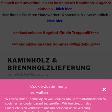
Schnell und unverbindlich ein kostenloses Kaminholz-Angebot
einholen
-
klick hier...
Hier finden Sie Ihren Handwerker!
Kostenlos & unverbindlich -
klick hier...
>>>kostenloses Angebot für ein Treppenlift<<<
>>>Immobilienmakler Gommern/Magdeburg<<<
Zum
KAMINHOLZ &
Inhalt
BRENNHOLZLIEFERUNG
springen
Kaminholz bei Magdeburg
Cookie-Zustimmung
Menü
verwalten
Wir verwenden Technologien wie Cookies, um Geräteinformationen zu
speichern und/oder darauf zuzugreifen. Wir tun dies, um das
GALERIE-KATEGORIE:
BRENNHOLZ
Surferlebnis zu verbessern und um personalisierte Werbung
WAHLITZ