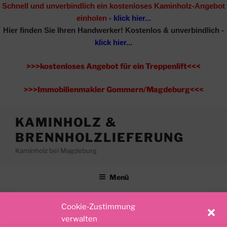
Schnell und unverbindlich ein kostenloses Kaminholz-Angebot
einholen
-
klick hier...
Hier finden Sie Ihren Handwerker!
Kostenlos & unverbindlich -
klick hier...
>>>kostenloses Angebot für ein Treppenlift<<<
>>>Immobilienmakler Gommern/Magdeburg<<<
Zum
KAMINHOLZ &
Inhalt
BRENNHOLZLIEFERUNG
springen
Kaminholz bei Magdeburg
Menü
Cookie-Zustimmung
KATEGORIE:
KAMINHOLZLIEFERUNG
verwalten
BÖRDEKREIS