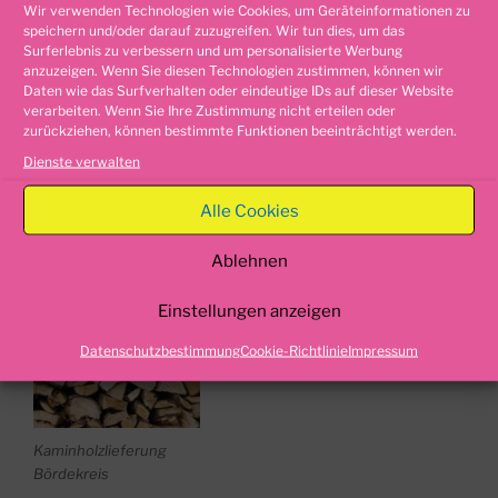
Wir verwenden Technologien wie Cookies, um Geräteinformationen zu
speichern und/oder darauf zuzugreifen. Wir tun dies, um das
Surferlebnis zu verbessern und um personalisierte Werbung
VERÖFFENTLICHT
8. MAI 2018
anzuzeigen. Wenn Sie diesen Technologien zustimmen, können wir
AM
Kaminholzlieferung Bördekreis
Daten wie das Surfverhalten oder eindeutige IDs auf dieser Website
verarbeiten. Wenn Sie Ihre Zustimmung nicht erteilen oder
zurückziehen, können bestimmte Funktionen beeinträchtigt werden.
Kaminholzlieferung Bördekreis
Dienste verwalten
Kaminholz
,
Anmachholz, Anzündholz oder
Alle Cookies
Anfeuerholz
aus dem Bördekreis in Sachsen-Anhalt.
Ablehnen
Einstellungen anzeigen
Datenschutzbestimmung
Cookie-Richtlinie
Impressum
Kaminholzlieferung
Bördekreis