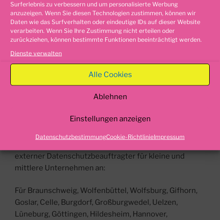
Surferlebnis zu verbessern und um personalisierte Werbung
Niedersachsen
anzuzeigen. Wenn Sie diesen Technologien zustimmen, können wir
Daten wie das Surfverhalten oder eindeutige IDs auf dieser Website
externer
verarbeiten. Wenn Sie Ihre Zustimmung nicht erteilen oder
zurückziehen, können bestimmte Funktionen beeinträchtigt werden.
Datenschutzbeauftragter
Dienste verwalten
Niedersachsen
Alle Cookies
Sie suchen einen externen Datenschutzbeauftragten
Ablehnen
in Niedersachsen?
Einstellungen anzeigen
Die Firma „
Datenschutz Nord-Ost, Inh.: Bernd
Bulirsch“,
in den folgenden Städten und Regionen in
Datenschutzbestimmung
Cookie-Richtlinie
Impressum
Niedersachsen,
bietet wir die Dienstleistungen als
externer Datenschutzbeauftragter für kleine und
mittlere Unternehmen an:
Für Braunschweig, Wolfenbüttel, Wolfsburg, Gifhorn,
Goslar, Celle, Burgdorf, Großburgwedel, Uelzen,
Lüneburg, Göttingen, Hildesheim, Hannover,